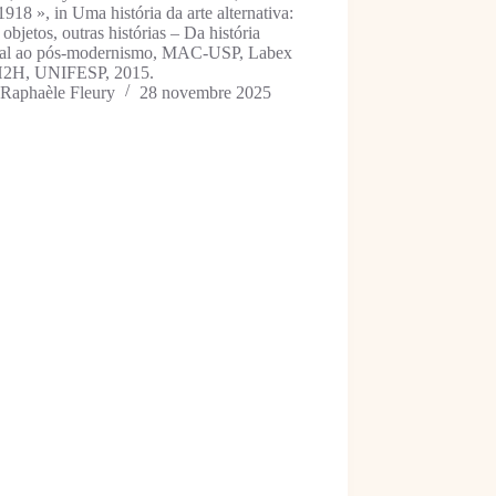
918 », in Uma história da arte alternativa:
 objetos, outras histórias – Da história
ial ao pós-modernismo, MAC-USP, Labex
H2H, UNIFESP, 2015.
Raphaèle Fleury
28 novembre 2025