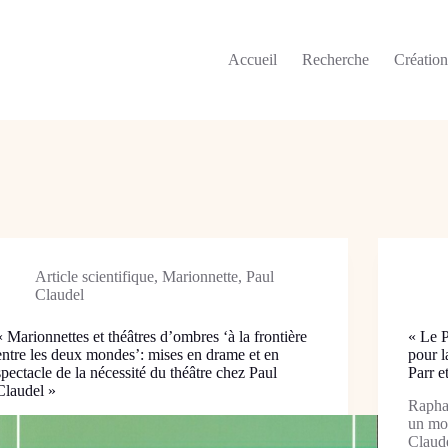
Accueil
Recherche
Créatio
Article scientifique
,
Marionnette
,
Paul
Claudel
« Marionnettes et théâtres d’ombres ‘à la frontière
« Le P
entre les deux mondes’: mises en drame et en
pour l
spectacle de la nécessité du théâtre chez Paul
Parr e
Claudel »
Raphaè
un mon
Claude