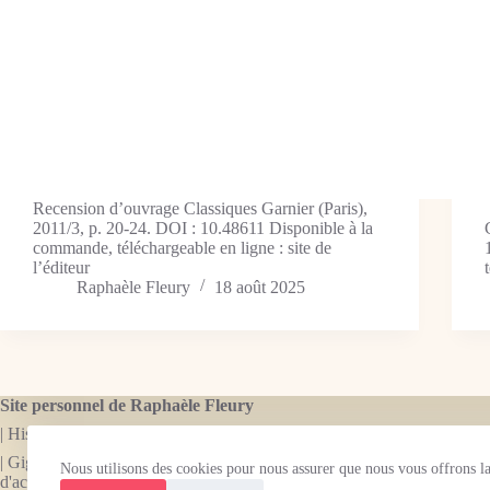
Recension d’ouvrage Classiques Garnier (Paris),
2011/3, p. 20-24. DOI : 10.48611 Disponible à la
commande, téléchargeable en ligne : site de
l’éditeur
Raphaèle Fleury
18 août 2025
Site personnel de Raphaèle Fleury
| Historienne de la marionnette, dramaturge, librettiste.
| Gigogne est le nom sous lequel Raphaèle Fleury développe son activit
Nous utilisons des cookies pour nous assurer que nous vous offrons la 
d'accompagnement de projets scientifiques et culturels.