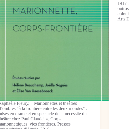
1917-1
outros
colon
Arts 
Raphaèle Fleury, « Marionnettes et théâtres
d’ombres "à la frontière entre les deux mondes" :
mises en drame et en spectacle de la nécessité du
théâtre chez Paul Claudel », Corps
marionnettiques, vies frontières, Presses