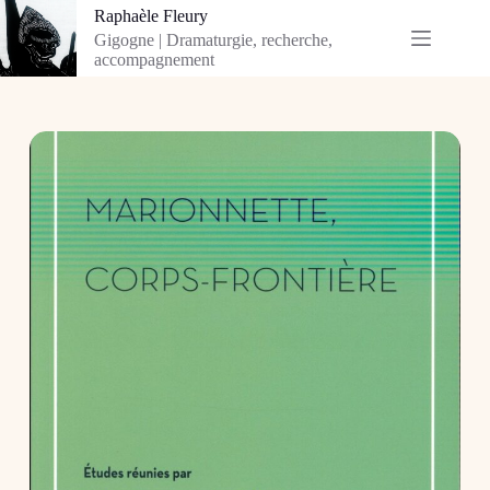
Passer
Raphaèle Fleury
au
Gigogne | Dramaturgie, recherche,
contenu
accompagnement