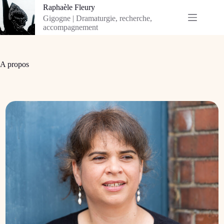
Passer
Raphaèle Fleury
au
Gigogne | Dramaturgie, recherche,
contenu
accompagnement
A propos