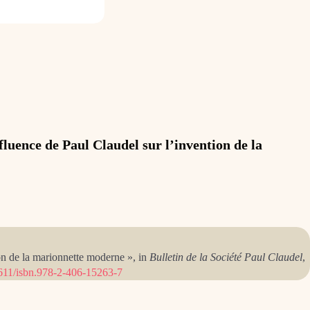
fluence de Paul Claudel sur l’invention de la
on de la marionnette moderne », in
Bulletin de la Société Paul Claudel
,
611/isbn.978-2-406-15263-7