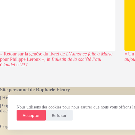
« Retour sur la genèse du livret de
L’Annonce faite à Marie
« Un
pour Philippe Leroux », in
Bulletin de la société Paul
aujou
Claudel
n°237
Site personnel de Raphaèle Fleury
| Historienne de la marionnette, dramaturge, librettiste.
| Gigogne est le nom sous lequel Raphaèle Fleury développe son activit
Nous utilisons des cookies pour nous assurer que nous vous offrons la 
d'accompagnement de projets scientifiques et culturels.
Accepter
Refuser
Copyright © Raphaèle Fleury 2026. Thème WordPress par
CreativeT