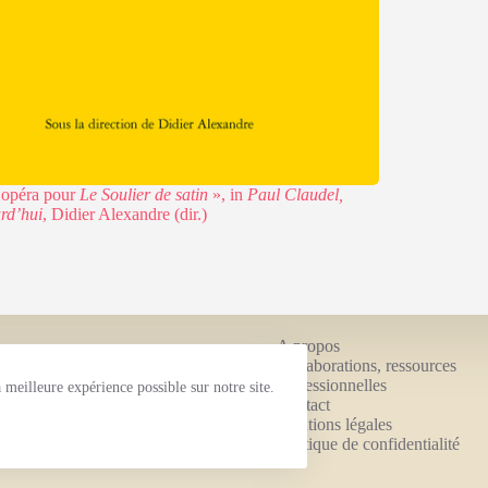
 opéra pour
Le Soulier de satin
», in
Paul Claudel,
rd’hui
, Didier Alexandre (dir.)
A propos
Collaborations, ressources
é de conseil et
professionnelles
meilleure expérience possible sur notre site.
Contact
Mentions légales
Politique de confidentialité
hemes
.