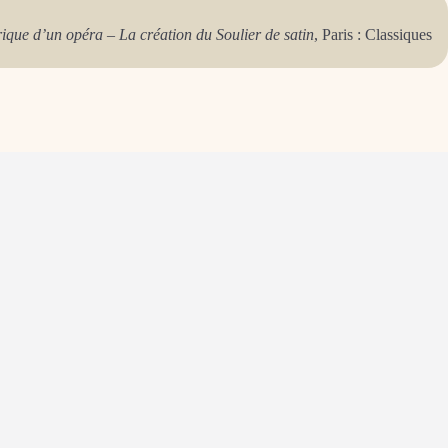
ique d’un opéra – La création du Soulier de satin
,
Paris : Classiques